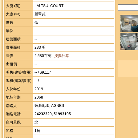
大廈 (英)
LAI TSUI COURT
大廈 (中)
麗翠苑
層數
低
單位
建築面積
--
實用面積
283 呎
售價
2.580百萬
按揭計算
出租價
--
呎售(建築/實用)
-- / $9,117
呎租(建築/實用)
-- / --
入伙年份
2019
地契年期
2068
聯絡人
致滙地產, AGNES
聯絡電話
24232329, 51993195
座向景觀
北
間格
1房