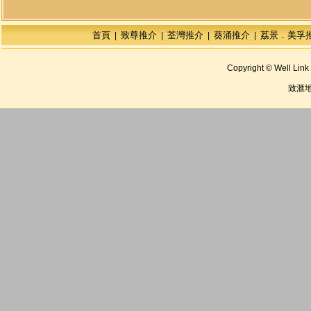
首頁
致尊推介
荃灣推介
葵涌推介
荔景．美孚
|
|
|
|
Copyright © Well Link 
致滙