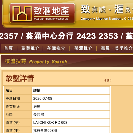
放盤詳情
列印
項目
詳情
更新日期
2026-07-08
物業用途
居屋
地區
長沙灣
街道 (英)
LAI CHI KOK RD 608
街道 (中)
荔枝角道608號