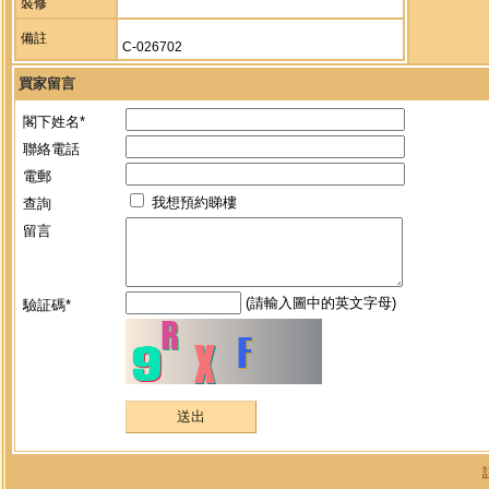
裝修
備註
C-026702
買家留言
閣下姓名*
聯絡電話
電郵
我想預約睇樓
查詢
留言
(請輸入圖中的英文字母)
驗証碼*