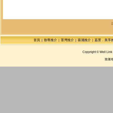
首頁
致尊推介
荃灣推介
葵涌推介
荔景．美孚
|
|
|
|
Copyright © Well Link 
致滙