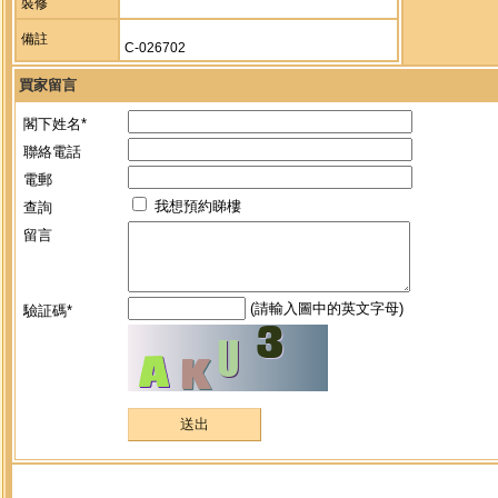
裝修
備註
C-026702
買家留言
閣下姓名*
聯絡電話
電郵
我想預約睇樓
查詢
留言
(請輸入圖中的英文字母)
驗証碼*