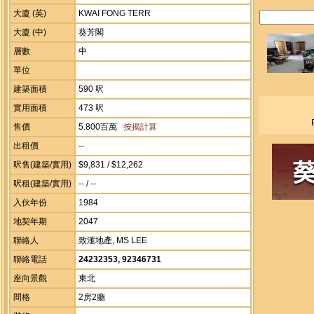
大廈 (英)
KWAI FONG TERR
大廈 (中)
葵芳閣
層數
中
單位
建築面積
590 呎
實用面積
473 呎
售價
5.800百萬
按揭計算
出租價
--
呎售(建築/實用)
$9,831 / $12,262
呎租(建築/實用)
-- / --
入伙年份
1984
地契年期
2047
聯絡人
致滙地產, MS LEE
聯絡電話
24232353, 92346731
座向景觀
東北
間格
2房2廳