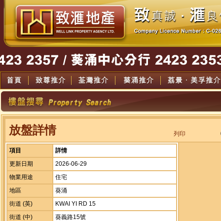
放盤詳情
列印
項目
詳情
更新日期
2026-06-29
物業用途
住宅
地區
葵涌
街道 (英)
KWAI YI RD 15
街道 (中)
葵義路15號