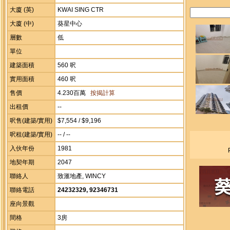
大廈 (英)
KWAI SING CTR
大廈 (中)
葵星中心
層數
低
單位
建築面積
560 呎
實用面積
460 呎
售價
4.230百萬
按揭計算
出租價
--
呎售(建築/實用)
$7,554 / $9,196
呎租(建築/實用)
-- / --
入伙年份
1981
地契年期
2047
聯絡人
致滙地產, WINCY
聯絡電話
24232329, 92346731
座向景觀
間格
3房