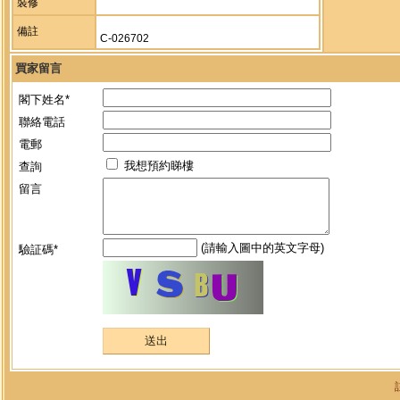
裝修
備註
C-026702
買家留言
閣下姓名*
聯絡電話
電郵
我想預約睇樓
查詢
留言
(請輸入圖中的英文字母)
驗証碼*