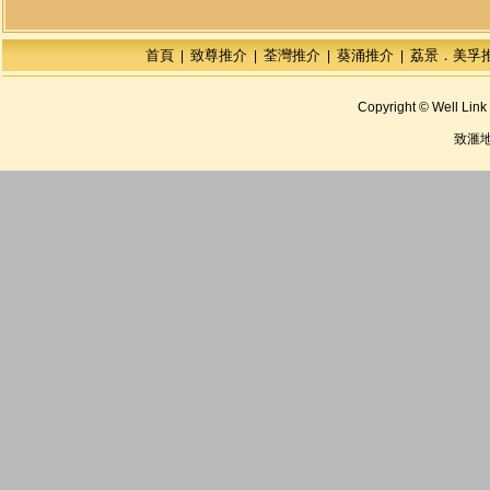
首頁
致尊推介
荃灣推介
葵涌推介
荔景．美孚
|
|
|
|
Copyright © Well Link 
致滙