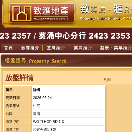
放盤詳情
列印
項目
詳情
更新日期
2026-06-24
物業用途
住宅
地區
葵涌
街道 (英)
WO YI HOP RD 1-3
街道 (中)
和宜合道1-3號