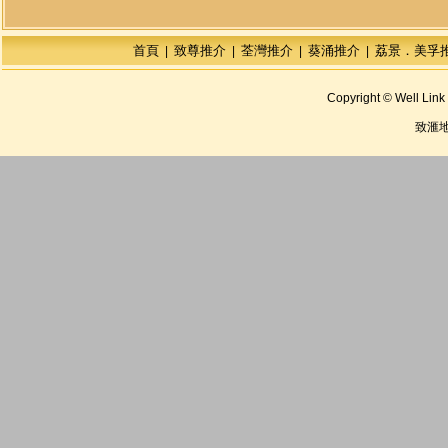
首頁
致尊推介
荃灣推介
葵涌推介
荔景．美孚
|
|
|
|
Copyright © Well Link 
致滙