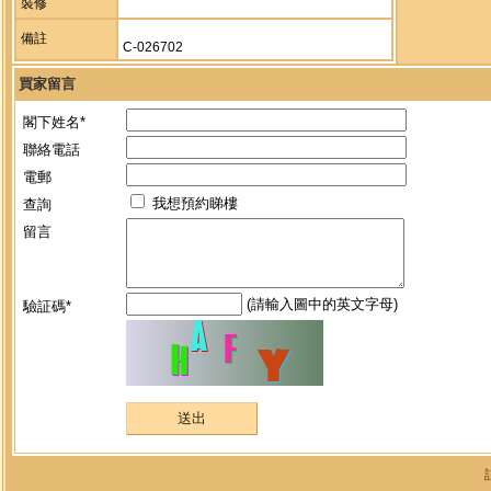
裝修
備註
C-026702
買家留言
閣下姓名*
聯絡電話
電郵
我想預約睇樓
查詢
留言
(請輸入圖中的英文字母)
驗証碼*