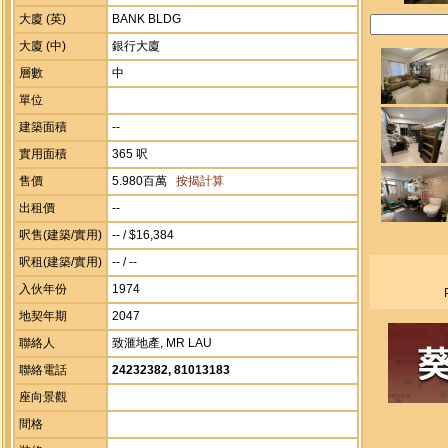
大廈 (英)
BANK BLDG
大廈 (中)
銀行大廈
層數
中
單位
建築面積
--
實用面積
365 呎
售價
5.980百萬
按揭計算
出租價
--
呎售(建築/實用)
-- / $16,384
呎租(建築/實用)
-- / --
入伙年份
1974
地契年期
2047
聯絡人
致滙地產, MR LAU
聯絡電話
24232382, 81013183
座向景觀
間格