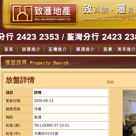
放盤詳情
列印
項目
詳情
更新日期
2026-06-13
物業用途
洋樓
地區
葵涌
街道 (英)
TAI LOONG ST 23-51
街道 (中)
大隴街23-51號