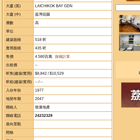
大廈 (英)
LAICHIKOK BAY GDN
大廈 (中)
荔灣花園
層數
高
單位
建築面積
518 呎
實用面積
435 呎
售價
4.580百萬
按揭計算
出租價
--
呎售(建築/實用)
$8,842 / $10,529
呎租(建築/實用)
-- / --
入伙年份
1977
地契年期
2047
聯絡人
致滙地產
聯絡電話
24232329
座向景觀
間格