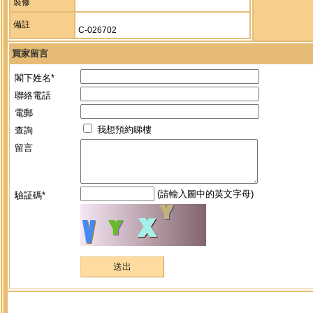
裝修
備註
C-026702
買家留言
閣下姓名*
聯絡電話
電郵
我想預約睇樓
查詢
留言
(請輸入圖中的英文字母)
驗証碼*