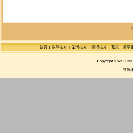
首頁
致尊推介
荃灣推介
葵涌推介
荔景．美孚
|
|
|
|
Copyright © Well Link 
致滙