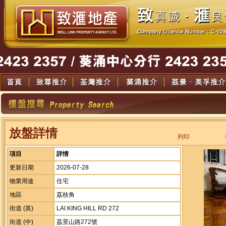
放盤詳情
列印
項目
詳情
更新日期
2026-07-28
物業用途
住宅
地區
荔枝角
街道 (英)
LAI KING HILL RD 272
街道 (中)
荔景山路272號