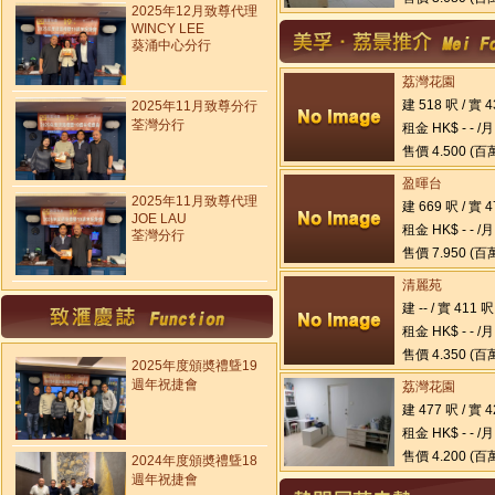
2025年12月致尊代理
WINCY LEE
葵涌中心分行
荔灣花園
建 518 呎 / 實 
2025年11月致尊分行
荃灣分行
租金 HK$ - - /月
售價 4.500 (百
盈暉台
2025年11月致尊代理
建 669 呎 / 實 
JOE LAU
租金 HK$ - - /月
荃灣分行
售價 7.950 (百
清麗苑
建 -- / 實 411 呎
租金 HK$ - - /月
售價 4.350 (百
2025年度頒奬禮曁19
週年祝捷會
荔灣花園
建 477 呎 / 實 
租金 HK$ - - /月
售價 4.200 (百
2024年度頒奬禮曁18
週年祝捷會