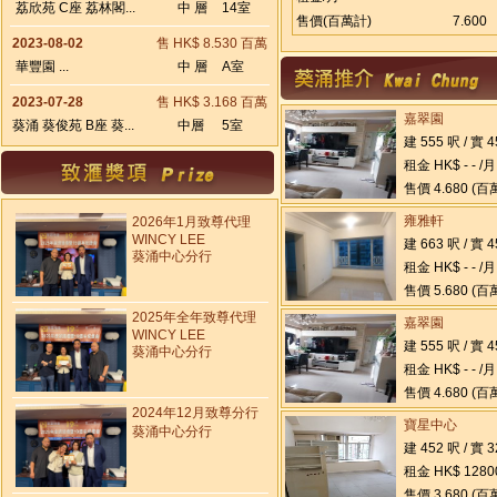
荔欣苑 C座 荔林閣...
中 層
14室
售價(百萬計)
7.600
2023-08-02
售 HK$ 8.530 百萬
華豐園 ...
中 層
A室
2023-07-28
售 HK$ 3.168 百萬
嘉翠園
葵涌 葵俊苑 B座 葵...
中層
5室
建 555 呎 / 實 
租金 HK$ - - /月
售價 4.680 (百
雍雅軒
2026年1月致尊代理
WINCY LEE
建 663 呎 / 實 
葵涌中心分行
租金 HK$ - - /月
售價 5.680 (百
2025年全年致尊代理
嘉翠園
WINCY LEE
建 555 呎 / 實 
葵涌中心分行
租金 HK$ - - /月
售價 4.680 (百
2024年12月致尊分行
寶星中心
葵涌中心分行
建 452 呎 / 實 
租金 HK$ 1280
售價 3.680 (百