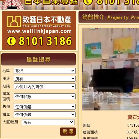
地區
用途
期限
建築
面積
售價
租金
寶石
大廈/屋苑
编號
K7315
建築面積
817 呎